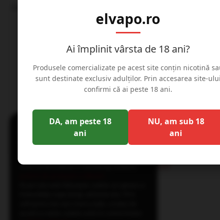
Contact
elvapo.ro
Ai împlinit vârsta de 18 ani?
Produsele comercializate pe acest site conțin nicotină sa
sunt destinate exclusiv adulților. Prin accesarea site-ulu
confirmi că ai peste 18 ani.
Website detinut de Elvapo Expres S.R.L., CIF: 45731590, Reg.
J40/3993/2022
×
DA, am peste 18
NU, am sub 18
Acest site web folosește
ani
ani
cookie-uri
Pentru o experienta mai buna folosim
sisteme de analiza si marketing conform
politicii de protejare a datelor
.
Acest site web folosește cookie-uri pentru a
îmbunătăți experiența utilizatorului. Prin
utilizarea site-ului nostru web, sunteți de
acord cu toate cookie-urile în conformitate