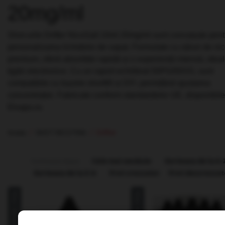
20mg/ml
Shot-urile Drifter NicoSalt 10ml 20mg/ml sunt concepute pent
personalizarea lichidelor de vapat. Formulate cu săruri de nic
premium, oferă absorbție rapidă și o experiență intensă, idea
țigări electronice. Cu un raport echilibrat 50PG/50VG, sunt
compatibile cu bazele shortfill și DIY, permițând ajustarea
concentrației. Fabricate conform standardelor UE, disponibil
Elvapo.ro.
Acasa
SHOT NICOTINA
Drifter
Sorteaza dupa:
Cele mai vandute
Sorteaza de la A-
Sorteaza de la Z-A
Pret crescator
Pret descrescat
Stoc terminat
Stoc terminat