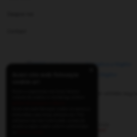
Despre noi
Contact
×
Acest site web folosește
cookie-uri
Pentru o experienta mai buna folosim
Website detinut de Elvapo Expres S.R.L., CIF: 45731590, Reg.
sisteme de analiza si marketing conform
J40/3993/2022
politicii de protejare a datelor
.
Acest site web folosește cookie-uri pentru a
îmbunătăți experiența utilizatorului. Prin
utilizarea site-ului nostru web, sunteți de
acord cu toate cookie-urile în conformitate
cu
Politica Cookie