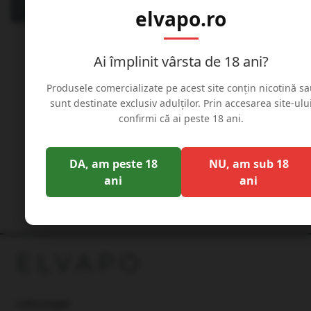
elvapo.ro
Ai împlinit vârsta de 18 ani?
Produsele comercializate pe acest site conțin nicotină sa
DRIFTER NICOSALT - SARE DE
DRIFTER , NICOSALT
sunt destinate exclusiv adulților. Prin accesarea site-ulu
NICOTINA 50 /50
10ml/20mg - 5 BUCAT
confirmi că ai peste 18 ani.
DA, am peste 18
NU, am sub 18
25.00 Lei
115.00 Lei
ani
ani
ELVAPO
Informatii