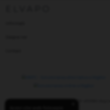
ELVAPO
Informatii
Despre noi
Contact
Website detinut de Elvapo Expres S.R.L., CIF: 45731590, Reg.
×
J40/3993/2022
Acest site web folosește