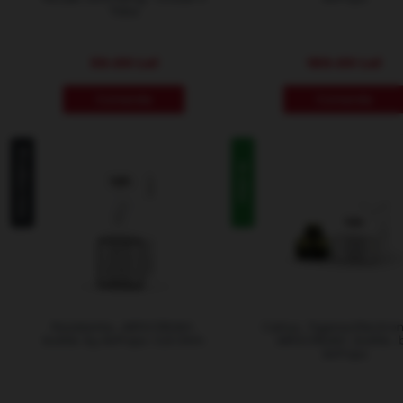
Toba
30.00 Lei
160.00 Lei
Comanda
Comanda
Produs nou
In stoc
Rezistenta , AIRSCREAM ,
Cartus , Tigarea Electron
bottle. by AirPops- 0,6 Ohm
AIRSCREAM , bottle., 
AirPops