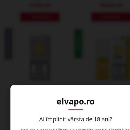
17.00 Lei
29.00 Lei
Comanda
Comanda
Stoc terminat
In stoc
Set , 2 cartuse , AIRSCREAM ,
Lichid cu Nicotina ,
AirPops , 19mg nicsalt - Banana
AIRSCREAM , AirPops , 
elvapo.ro
Ice
Nicsalt 10ml 19mg - Ma
Pineapple
Ai împlinit vârsta de 18 ani?
44.00 Lei
30.00 Lei