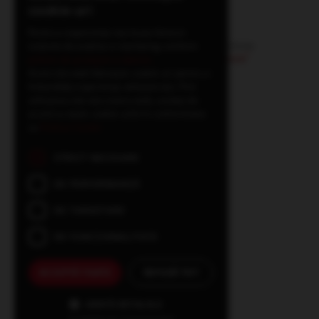
cookie-uri
Pentru o experienta mai buna folosim
sisteme de analiza si marketing conform
politicii de protejare a datelor
.
Acest site web folosește cookie-uri pentru a
îmbunătăți experiența utilizatorului. Prin
utilizarea site-ului nostru web, sunteți de
acord cu toate cookie-urile în conformitate
cu
Politica Cookie
STRICT NECESARE
DE PERFORMANȚĂ
DE TARGETARE
DE FUNCŢIONALITATE
ACCEPTĂ TOATE
REFUZĂ TOT
ARATĂ DETALIILE